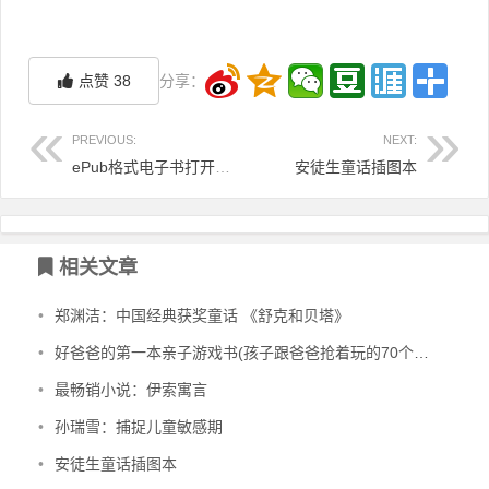
点赞
38
分享：
PREVIOUS:
NEXT:
ePub格式电子书打开说明
安徒生童话插图本
相关文章
•
郑渊洁：中国经典获奖童话 《舒克和贝塔》
•
好爸爸的第一本亲子游戏书(孩子跟爸爸抢着玩的70个游戏)
•
最畅销小说：伊索寓言
•
孙瑞雪：捕捉儿童敏感期
•
安徒生童话插图本