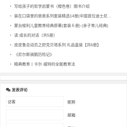
•
写给孩子的哲学启蒙书（橙色卷）图书介绍
•
装在口袋里的爸爸系列套装精选14册(中国首位迪士尼签约作家杨鹏畅销百万的作品)
•
蒙台梭利儿童教育经典原著(套装６册) (亲子育儿经典)
•
读:成长的对话（共5册）
•
皮皮鲁总动员之舒克贝塔系列 礼品盒装【共6册】
•
《尼尔斯骑鹅历险记》
•
精典教育丨卡尔·威特的全能教育法
发表评论
昵称
邮箱