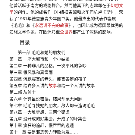
他曾活跃于南方的戏剧舞台。然而他真正的志趣却在于
幻想文
学
的创作。他的成名作《小纽扣吉姆和火车司机卢卡斯》，荣
获了1961年德意志青少年图书奖。他最杰出的代表作当属
《毛毛》和《
永远讲不完的故事
》，也因此成为德国最优秀的
幻想文学作家，在欧洲乃至
全世界
都产生了深远的影响。
目录
第一部 毛毛和她的朋友们
第一章 一座大城市和一个小姑娘
第二章 一种非凡的品格，一次平凡的争吵
第三章 假风暴和真雷雨
第四章 沉默寡言的老头，能言善辩的孩子
第五章 给许多人讲的
故事
和给一个人讲的故事
第二部 灰绅士
第六章 计算虽说错误，结果却毫无问题
第七章 毛毛寻找她的朋友，敌人却来造访毛毛
第八章 一大堆梦想，三两个疑虑
第九章 没开成的好集会，开成了的坏集会
第十章 疯狂的追赶，慢吞吞的逃遁
第十一章 要是邪恶势力转败为胜……