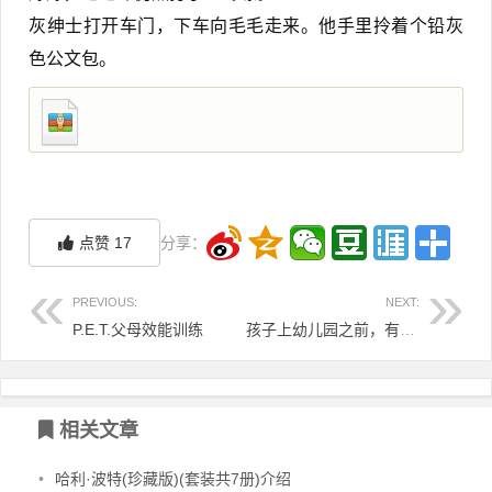
灰绅士打开车门，下车向毛毛走来。他手里拎着个铅灰
色公文包。
点赞
17
分享：
PREVIOUS:
NEXT:
P.E.T.父母效能训练
孩子上幼儿园之前，有必要上亲子班吗？
相关文章
•
哈利·波特(珍藏版)(套装共7册)介绍