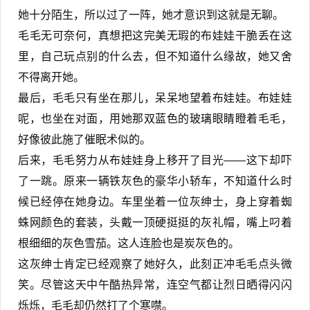
她十分陌生，所以过了一阵，她才意识到这就是无聊。
毛毛无可奈何，真想把这完美无瑕的布娃娃干脆丢在这
里，自己玩点别的什么去，但不知道什么缘故，她又舍
不得离开她。
最后，毛毛只有坐在那儿，呆呆地望着布娃娃。布娃娃
呢，也坐在对面，用她那双蓝色的玻璃眼睛瞪着毛毛，
好像彼此施了催眠术似的。
后来，毛毛努力从布娃娃身上移开了目光——这下却吓
了一跳。原来一辆铁灰色的豪华小轿车，不知道什么时
候已经停在她身边。车里坐着一位灰绅士，身上穿着蜘
蛛网颜色的套装，头戴一顶硬挺挺的灰礼帽，嘴上叼着
根细细的灰色雪茄。这人连脸也是炭灰色的。
这灰绅士肯定已经观察了她好久，此刻正冲毛毛点头微
笑。尽管这天中午酷热异常，连空气都让烈日晒得闪闪
烁烁，毛毛却仍然打了个寒噤。