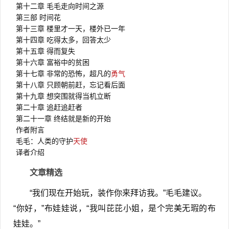
第十二章 毛毛走向时间之源
第三部 时间花
第十三章 楼里才一天，楼外已一年
第十四章 吃得太多，回答太少
第十五章 得而复失
第十六章 富裕中的贫困
第十七章 非常的恐怖，超凡的
勇气
第十八章 只顾朝前赶，忘记看后面
第十九章 想突围就得当机立断
第二十章 追赶追赶者
第二十一章 终结就是新的开始
作者附言
毛毛：人类的守护
天使
译者介绍
文章精选
“我们现在开始玩，装作你来拜访我。”毛毛建议。
“你好，”布娃娃说，“我叫芘芘小姐，是个完美无瑕的布
娃娃。”