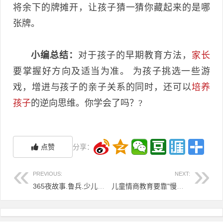
将余下的牌摊开，让孩子猜一猜你藏起来的是哪
张牌。
小编总结：
对于孩子的早期教育方法，
家长
要掌握好方向及适当为准。 为孩子挑选一些游
戏，增进与孩子的亲子关系的同时，还可以
培养
孩子
的逆向思维。你学会了吗？?
点赞
分享：
PREVIOUS:
NEXT:
365夜故事.鲁兵.少儿出版社出版.1981
儿童情商教育要靠"慢养" 不宜"快教"