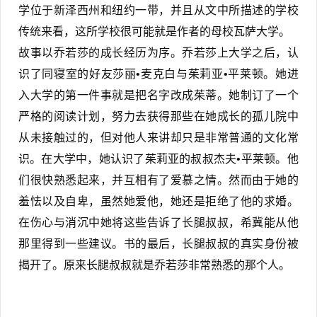
学位于新泽西州和纽约一带，并且从文中所描述的学校
传统来看，这所学校很可能就是作者的母校瓦萨大学。
故事以乔若莎的成长经历为序。乔若莎上大学之后，认
识了同寝室的好友莎丽•麦克白与茱莉亚•平莱顿。她进
入大学的第一件事就是把名字改成茱蒂。她制订了一个
严格的阅读计划，努力去获得那些在她成长的孤儿院中
从未接触过的，但对他人来讲却只是非常普通的文化常
识。在大学中，她认识了茱莉亚的叔叔杰夫•平莱顿。他
们很快熟悉起来，并互相有了爱慕之情。然而由于她的
羞怯以及自卑，虽然她爱他，她还是拒绝了他的求婚。
在伤心与消沉中她将这些告诉了长腿叔叔，希冀能从他
那里得到一些建议。书的最后，长腿叔叔的真实身份被
揭开了。原来长腿叔叔就是乔若莎非常熟悉的那个人。