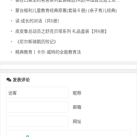
•
装在口袋里的爸爸系列套装精选14册(中国首位迪士尼签约作家杨鹏畅销百万的作品)
•
蒙台梭利儿童教育经典原著(套装６册) (亲子育儿经典)
•
读:成长的对话（共5册）
•
皮皮鲁总动员之舒克贝塔系列 礼品盒装【共6册】
•
《尼尔斯骑鹅历险记》
•
精典教育丨卡尔·威特的全能教育法
发表评论
昵称
邮箱
网址