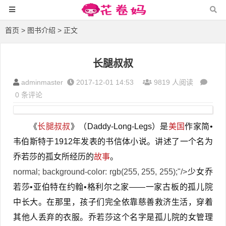
首页
>
图书介绍
> 正文
长腿叔叔
adminmaster
2017-12-01 14:53
9819 人阅读
0 条评论
《
长腿叔叔
》（Daddy-Long-Legs）是
美国
作家简•
韦伯斯特于1912年发表的书信体小说。讲述了一个名为
乔若莎的孤女所经历的
故事
。
normal; background-color: rgb(255, 255, 255);"/>
少女乔
若莎•亚伯特在约翰•格利尔之家——一家古板的孤儿院
中长大。在那里，孩子们完全依靠慈善救济生活，穿着
其他人丢弃的衣服。乔若莎这个名字是孤儿院的女管理