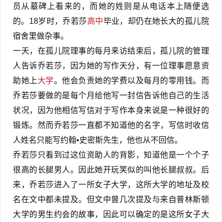
员从墓碑上看来的，而她的姓则是从电话本上随便选
的。18岁时，乔若莎
高中
毕业，却仍在她长大的孤儿院
宿舍里做杂事。
一天，在孤儿院理事的每月来访结束后，孤儿院的管理
人告诉乔若莎，因为她的写作天分，有一位理事愿意资
助她上
大学
。他会负责她的学费以及每月的零用钱。而
乔若莎要做的是每个月给他写一封信告诉他自己的生活
状况，因为他相信写信对于写作本身来说是一种很好的
锻炼。然而乔若莎一直都不知道他的名字，写信时收信
人姓名只能写约翰•史密斯先生，他也从不回信。
乔若莎只看到过这位资助人的背影，知道他是一个个子
很高的长腿男人。因此她开玩笑似的叫他长腿叔叔。后
来，乔若莎进入了一所女子大学，这所大学的地址及校
名在文中都未提及。但文中曾几次提及与来自普林斯顿
大学的男生约会的故事，因此可以确定的是这所女子大