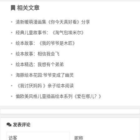
相关文章
•
清新暖萌漫画集《你今天真好看》分享
•
经典儿童故事书：《淘气包埃米尔》
•
绘本故事：《我的爷爷是木匠》
•
绘本故事：相信我会飞
•
绘本精选：我想有个弟弟
•
海豚绘本花园:爷爷变成了幽灵
•
《我讨厌妈妈 》亲子绘本阅读
•
偏欧美风格儿童插画绘本系列《爱在哪儿？》
发表评论
昵称