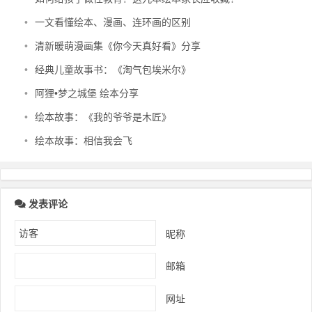
•
一文看懂绘本、漫画、连环画的区别
•
清新暖萌漫画集《你今天真好看》分享
•
经典儿童故事书：《淘气包埃米尔》
•
阿狸•梦之城堡 绘本分享
•
绘本故事：《我的爷爷是木匠》
•
绘本故事：相信我会飞
发表评论
昵称
邮箱
网址