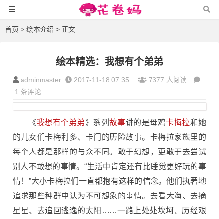
首页
>
绘本介绍
> 正文
绘本精选：我想有个弟弟
adminmaster
2017-11-18 07:35
7377 人阅读
1 条评论
《
我想有个弟弟
》系列
故事
讲的是母鸡
卡梅拉
和她
的儿女们卡梅利多、卡门的历险故事。卡梅拉家族里的
每个人都是那样的与众不同。敢于幻想，更敢于去尝试
别人不敢想的事情。“生活中肯定还有比睡觉更好玩的事
情！”大小卡梅拉们一直都抱有这样的信念。他们执著地
追求那些种群中认为不可想象的事情。去看大海、去摘
星星、去追回逃逸的太阳……一路上处处坎坷、历经艰