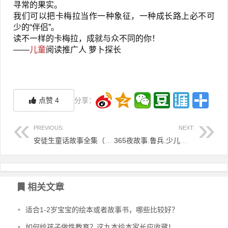
寻常的果实。
我们可以把卡梅拉当作一种象征，一种成长路上必不可
少的“伴侣”。
读不一样的卡梅拉，成就与众不同的你！
——
儿童
阅读推广人 萝卜探长
点赞
4
分享：
PREVIOUS:
NEXT:
安徒生童话故事全集（全四册）
365夜故事.鲁兵.少儿出版社出版.1981
相关文章
•
适合1-2岁宝宝的绘本或者故事书，哪些比较好？
•
如何给孩子做性教育？这九本绘本家长应收藏！