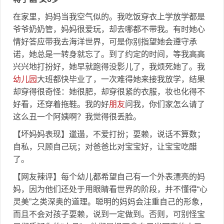
在家里，妈妈当我空气似的。我吃饭穿衣上学放学都是
爷爷奶奶管，妈妈很爱玩，却去哪都不带我。有时她心
情好答应带我去海洋世界，可是你别指望她会遵守承
诺，她总是一转身就忘了。到了约定的时间，等我高高
兴兴地打扮好，她早就跑得没影儿了，我烦死她了。我
幼儿园
大班都快毕业了，一次难得她来接我放学，结果
却穿得很奇怪：她很肥，却穿很紧的衣服，妆也化得不
好看，还穿着拖鞋。我的好
朋友
问我，你们家怎么请了
这么丑一个阿姨啊？我觉得很丢脸。
【坏妈妈表现】邋遢，不爱打扮；耍赖，说话不算数；
自私，只顾自己玩；对爸爸比对宝宝好，让宝宝吃醋
了。
【网友辣评】每个幼儿都希望自己有一个外表漂亮的妈
妈，因为他们还处于用眼睛看世界的阶段，并不懂得“心
灵美”之类深奥的道理。聪明的妈妈会注重自己的形象，
而且不会对孩子耍赖，说到一定做到。否则，可别怪宝