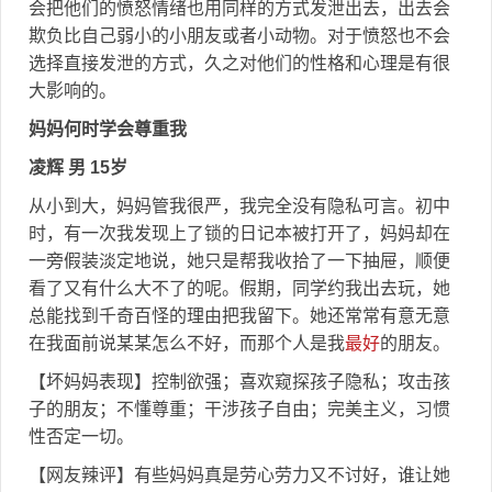
会把他们的愤怒情绪也用同样的方式发泄出去，出去会
欺负比自己弱小的小朋友或者小动物。对于愤怒也不会
选择直接发泄的方式，久之对他们的性格和心理是有很
大影响的。
妈妈何时学会尊重我
凌辉 男 15岁
从小到大，妈妈管我很严，我完全没有隐私可言。初中
时，有一次我发现上了锁的日记本被打开了，妈妈却在
一旁假装淡定地说，她只是帮我收拾了一下抽屉，顺便
看了又有什么大不了的呢。假期，同学约我出去玩，她
总能找到千奇百怪的理由把我留下。她还常常有意无意
在我面前说某某怎么不好，而那个人是我
最好
的朋友。
【坏妈妈表现】控制欲强；喜欢窥探孩子隐私；攻击孩
子的朋友；不懂尊重；干涉孩子自由；完美主义，习惯
性否定一切。
【网友辣评】有些妈妈真是劳心劳力又不讨好，谁让她