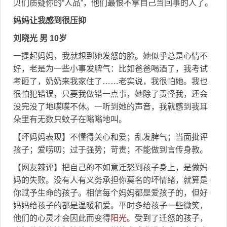
贝们质疑你的“人品”，他们最恨不拿自己当回事的人了。
妈妈让我感到很压抑
刘晓光 男 10岁
一提起妈妈，我就想到她发怒的脸。她似乎总是心情不
好，老是为一些小事发脾气：比如爸爸喝酒了，我考试
考砸了，奶奶来我家住了……老实说，我很怕她。我也
很怕犯错误，只要我做错一点事，她除了责怪我，还会
没完没了地喋喋不休。一听到她的声音，我就感到我耳
朵里有无数只蚊子在嗡嗡地叫。
【坏妈妈表现】不懂得关心和爱；乱发脾气；当面批评
孩子；爱唠叨；过于强势；苛责；不能做到言传身教。
【网友辣评】把自己的不如意迁怒到孩子身上，是做妈
妈的失败。没有人有义务承担你莫名的坏情绪，就算是
你赋予生命的孩子。相信每个妈妈都是爱孩子的，但好
妈妈给孩子的都是温暖和爱。平时多给孩子一些微笑，
他们的心灵才会因此而变得
阳光
。受到了迁怒的孩子，