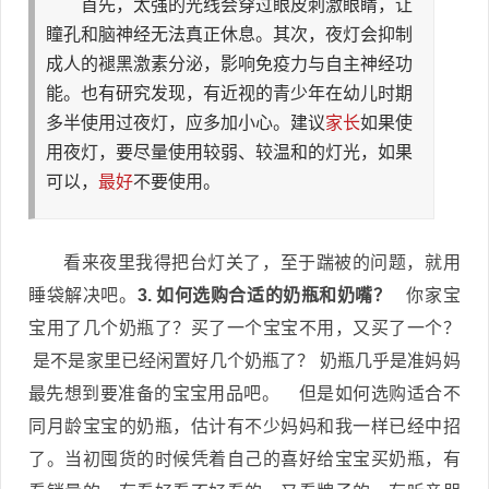
首先，太强的光线会穿过眼皮刺激眼睛，让
瞳孔和脑神经无法真正休息。其次，夜灯会抑制
成人的褪黑激素分泌，影响免疫力与自主神经功
能。也有研究发现，有近视的青少年在幼儿时期
多半使用过夜灯，应多加小心。建议
家长
如果使
用夜灯，要尽量使用较弱、较温和的灯光，如果
可以，
最好
不要使用。
看来夜里我得把台灯关了，至于踹被的问题，就用
睡袋解决吧。
3. 如何选购合适的奶瓶和奶嘴？
你家宝
宝用了几个奶瓶了？买了一个宝宝不用，又买了一个？
是不是家里已经闲置好几个奶瓶了？ 奶瓶几乎是准妈妈
最先想到要准备的宝宝用品吧。 但是如何选购适合不
同月龄宝宝的奶瓶，估计有不少妈妈和我一样已经中招
了。当初囤货的时候凭着自己的喜好给宝宝买奶瓶，有